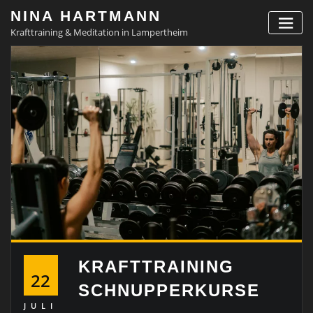
Skip
NINA HARTMANN
to
Krafttraining & Meditation in Lampertheim
content
KRAFTTRAINING
22
SCHNUPPERKURSE
JULI